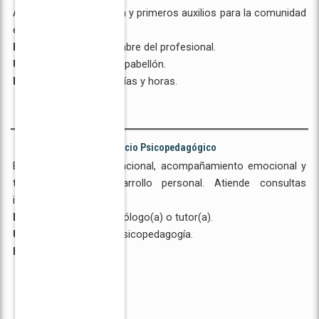
Atención médica básica y primeros auxilios para la comunidad
estudiantil.
Personal a cargo:
Nombre del profesional.
Ubicación:
Ambiente o pabellón.
Horario de atención:
Días y horas.
Servicio Psicopedagógico
Brinda orientación vocacional, acompañamiento emocional y
talleres para el desarrollo personal. Atiende consultas
individuales y grupales.
Personal a cargo:
Psicólogo(a) o tutor(a).
Ubicación:
Oficina de psicopedagogía.
Horario:
Días y horas.