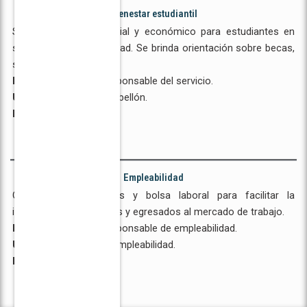
Bienestar estudiantil
Servicio de apoyo social y económico para estudiantes en
situación de vulnerabilidad. Se brinda orientación sobre becas,
subvenciones, etc
Personal a cargo:
Responsable del servicio.
Ubicación:
Oficina o pabellón.
Horario:
Días y horas.
Empleabilidad
Capacitaciones, charlas y bolsa laboral para facilitar la
inserción de estudiantes y egresados al mercado de trabajo.
Personal a cargo:
Responsable de empleabilidad.
Ubicación:
Oficina de empleabilidad.
Horario:
Días y horas.