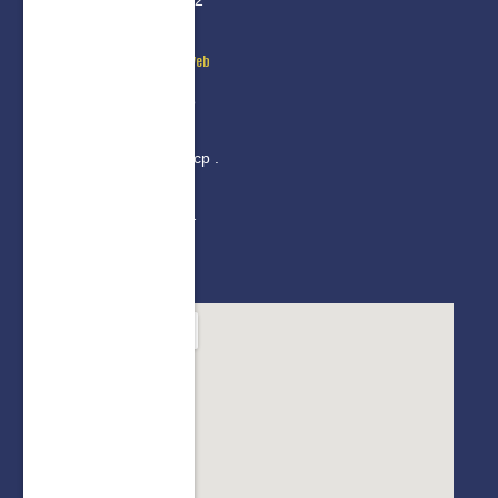
TTel: +51 930 331 662
Coordinación Académica
Diseño y Programación Web
Mg. Herly Maldonado
Chumbe
hmaldonado @ iestpjcp .
edu . pe
Cel: +51 988 738 091
LUGAR Y UBICACIÓN