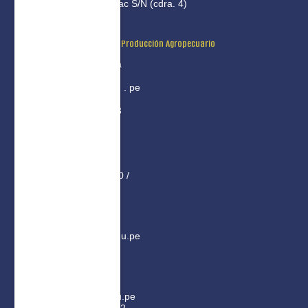
Av. Huayna Capac S/N (cdra. 4)
Coordinación Académica Producción Agropecuario
Mg. Jose Luna Chura
jluna @ iestpjcp . edu . pe
Cel: +51 999 985 503
ATENCIÓN PRESENCIAL
Lun - vie: 8:00 - 13:00 /
14:00 - 17:00​
Secretaria Academica
esalazar@iestpjcp.edu.pe
Tel: +51 997 934 836
Bienestar Estudiantil
rquispe@iestpjcp.edu.pe